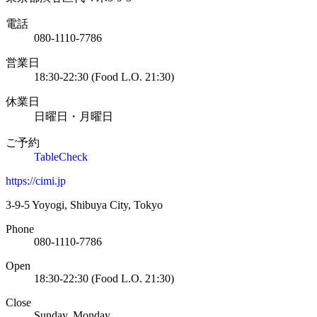
電話
080-1110-7786
営業日
18:30-22:30 (Food L.O. 21:30)
休業日
日曜日・月曜日
ご予約
TableCheck
https://cimi.jp
3-9-5 Yoyogi, Shibuya City, Tokyo
Phone
080-1110-7786
Open
18:30-22:30 (Food L.O. 21:30)
Close
Sunday, Monday